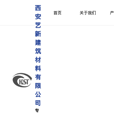
西
首页
关于我们
产
安
艺
新
建
筑
材
料
有
限
公
司
专