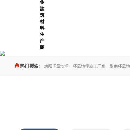
业
建
筑
材
料
生
产
商

热门搜索:
绵阳环氧地坪
环氧地坪施工厂家
耐磨环氧地